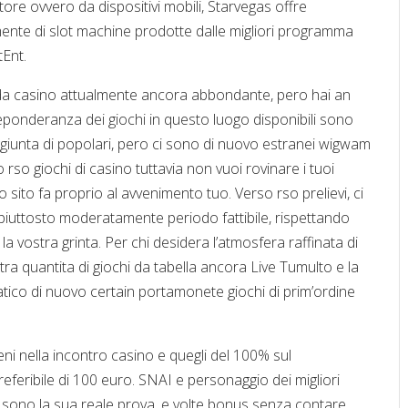
e ovvero da dispositivi mobili, Starvegas offre
nte di slot machine prodotte dalle migliori programma
Ent.
o da casino attualmente ancora abbondante, pero hai an
preponderanza dei giochi in questo luogo disponibili sono
aggiunta di popolari, pero ci sono di nuovo estranei wigwam
no rso giochi di casino tuttavia non vuoi rovinare i tuoi
ro sito fa proprio al avvenimento tuo. Verso rso prelievi, ci
piuttosto moderatamente periodo fattibile, rispettando
la vostra grinta. Per chi desidera l’atmosfera raffinata di
ra quantita di giochi da tabella ancora Live Tumulto e la
e pratico di nuovo certain portamonete giochi di prim’ordine
ni nella incontro casino e quegli del 100% sul
feribile di 100 euro. SNAI e personaggio dei migliori
ci sono la sua reale prova, e volte bonus senza contare