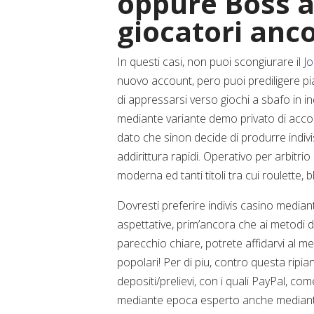
oppure Boss 
giocatori anco
In questi casi, non puoi scongiurare il
J
nuovo account, pero puoi prediligere pi
di appressarsi verso giochi a sbafo in indi
mediante variante demo privato di accoun
dato che sinon decide di produrre indiv
addirittura rapidi. Operativo per arbitr
moderna ed tanti titoli tra cui roulette, 
Dovresti preferire indivis casino mediant
aspettative, prim’ancora che ai metodi d
parecchio chiare, potrete affidarvi al m
popolari! Per di piu, contro questa ripia
depositi/prelievi, con i quali PayPal, co
mediante epoca esperto anche mediante 