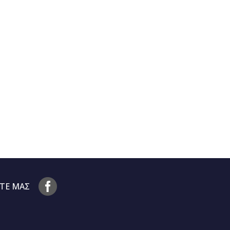
ΤΕ ΜΑΣ