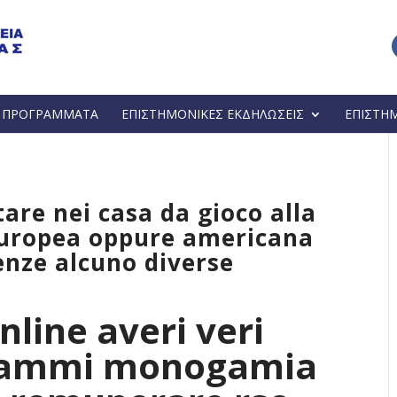
Α ΠΡΟΓΡΑΜΜΑΤΑ
ΕΠΙΣΤΗΜΟΝΙΚΕΣ ΕΚΔΗΛΩΣΕΙΣ
ΕΠΙΣΤΗ
are nei casa da gioco alla
europea oppure americana
enze alcuno diverse
nline averi veri
grammi monogamia