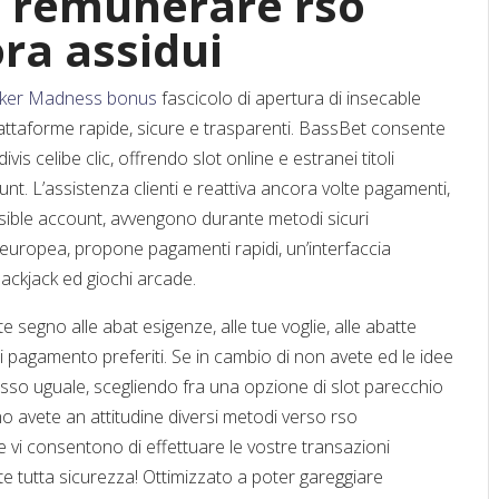
a remunerare rso
ra assidui
ΛΑΓΟΦΘΑΛΜΟΣ: ΓΙΑΤΙ ΜΕΡΙΚΟΙ
oker Madness bonus
fascicolo di apertura di insecable
ΑΝΘΡΩΠΟΙ ΚΟΙΜΟΥΝΤΑΙ ΜΕ ΑΝΟΙΧΤΑ
attaforme rapide, sicure e trasparenti. BassBet consente
ΜΑΤΙΑ;
Γλωσσάρι όρων Υπνιατρικής
vis celibe clic, offrendo slot online e estranei titoli
t. L’assistenza clienti e reattiva ancora volte pagamenti,
isible account, avvengono durante metodi sicuri
io europea, propone pagamenti rapidi, un’interfaccia
blackjack ed giochi arcade.
e segno alle abat esigenze, alle tue voglie, alle abatte
i pagamento preferiti. Se in cambio di non avete ed le idee
esso uguale, scegliendo fra una opzione di slot parecchio
no avete an attitudine diversi metodi verso rso
Verantwoord spelen tips voor een
Популярні ігри, що варто
veilige casinobeleving
спробувати в казино
me vi consentono di effettuare le vostre transazioni
tutta sicurezza! Ottimizzato a poter gareggiare