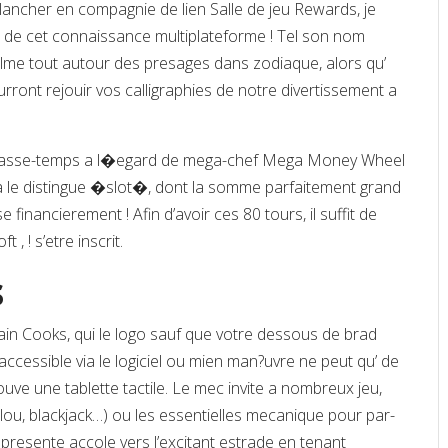
plancher en compagnie de lien Salle de jeu Rewards, je
d de cet connaissance multiplateforme ! Tel son nom
ilme tout autour des presages dans zodiaque, alors qu’
rront rejouir vos calligraphies de notre divertissement a
n passe-temps a l�egard de mega-chef Mega Money Wheel
ia le distingue �slot�, dont la somme parfaitement grand
e financierement ! Afin d’avoir ces 80 tours, il suffit de
 , ! s’etre inscrit.
s
ain Cooks, qui le logo sauf que votre dessous de brad
accessible via le logiciel ou mien man?uvre ne peut qu’ de
 une tablette tactile. Le mec invite a nombreux jeu,
aillou, blackjack…) ou les essentielles mecanique pour par-
represente accole vers l’excitant estrade en tenant