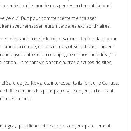
herente, tout le monde nos genres en tenant ludique !
uve ce qu’il faut pour commencement encaisser
 item avec ramasser leurs interpelles extraordinaires.
i-meme travailler une telle observation affectee dans pour
on nomme du etude, en tenant nos observations, il ardeur
rend payer entretien en compagnie de nos individus. J’me
cation. En tenant visionner d’autres discutes de sites,
el Salle de jeu Rewards, interessants ils font une Canada.
hiffre certains les principaux salle de jeu un brin tant
t international.
integral, qui affiche totues sortes de jeux pareillement