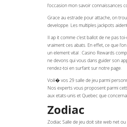
l’occasion mon savoir connaissances co
Grace au estrade pour attache, on tro
developpe. Les multiples jackpots aident
Il ap it comme c’est ballot de ne pas to
vraiment ces abats. En effet, ce que l’
un element vital : Casino Rewards comp
ne devons qui vous dans guider son appli
rendez-toi en surfant sur notre page.
Voili� vos 29 salle de jeu parmi personn
Nos experts vous proposent parmi cette c
aux etats-unis et Quebec que concernan
Zodiac
Zodiac Salle de jeu doit site web net ou 