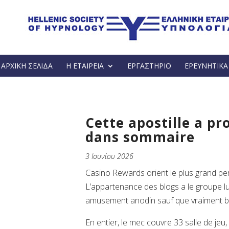
ΑΡΧΙΚΗ ΣΕΛΙΔΑ
Η ΕΤΑΙΡΕΙΑ
ΕΡΓΑΣΤΗΡΙΟ
ΕΡΕΥΝΗΤΙΚ
Cette apostille a pr
dans sommaire
3 Ιουνίου 2026
Casino Rewards orient le plus grand per
L’appartenance des blogs a le groupe lu
amusement anodin sauf que vraiment ba
En entier, le mec couvre 33 salle de jeu,