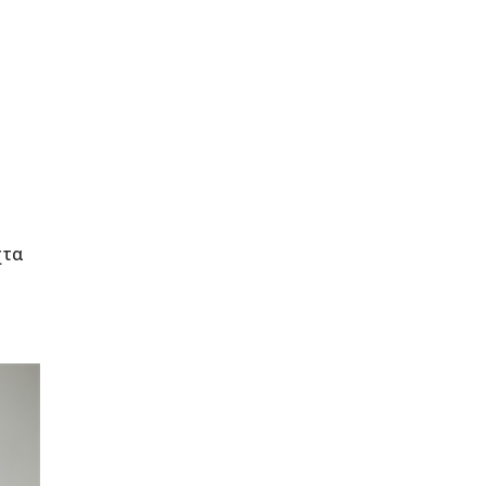
α
χτα