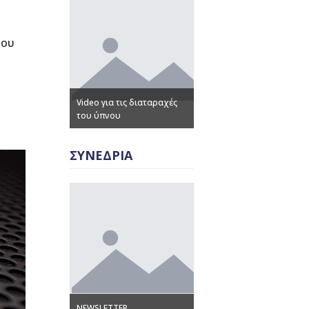
του
όρων
Video για τις διαταραχές
ς
του ύπνου
Παρουσιάσεις – Ομιλίες
ΣΥΝΕΔΡΙΑ
Γλωσσάρι όρων
R
NEWSLETTER
Υπνιατρικής