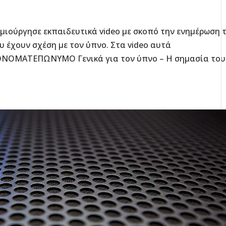
μιούργησε εκπαιδευτικά video με σκοπό την ενημέρωση 
υ έχουν σχέση με τον ΄ύπνο. Στα video αυτά
ΛΑΓΟΦΘΑΛΜΟΣ: ΓΙΑΤΙ
ΟΝΟΜΑΤΕΠΩΝΥΜΟ Γενικά για τον ύπνο – Η σημασία του
ΜΕΡΙΚΟΙ ΑΝΘΡΩΠΟΙ
ΚΟΙΜΟΥΝΤΑΙ ΜΕ ΑΝΟΙΧΤΑ
Γλωσσάρι 
ΜΑΤΙΑ;
Υπνιατρική
3ο ΣΕΜΙΝΑΡΙΟ ΤΕΧΝΙΚΩΝ
ΓΙΑ ΤΟ ΕΡΓΑΣΤΗΡΙΟ ΥΠΝΟΥ
NEWSLETTE