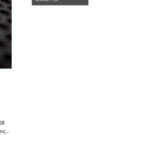
28
ς...