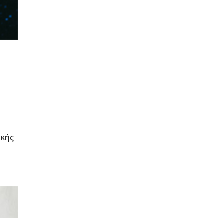
ο
ικής