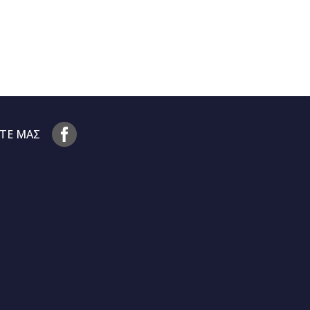
ΤΕ ΜΑΣ