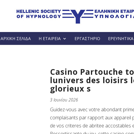
ΑΡΧΙΚΗ ΣΕΛΙΔΑ
Η ΕΤΑΙΡΕΙΑ
ΕΡΓΑΣΤΗΡΙΟ
ΕΡΕΥΝΗΤΙΚ
Casino Partouche to
lunivers des loisir
glorieux s
3 Ιουνίου 2026
Guidez-vous avec votre abondant prim
complaisants par rapport aux appareil
de vos criteres de abritee accostables 
Ressortissante du jeu, cette casino c