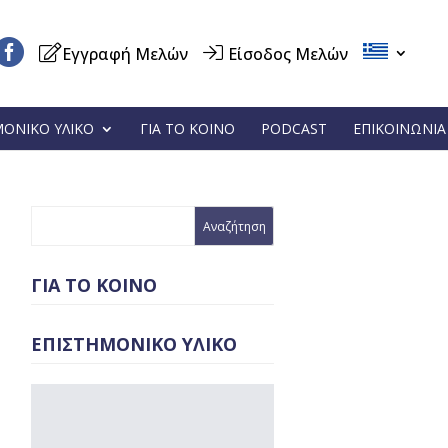
Εγγραφή Μελών
Είσοδος Μελών
ΜΟΝΙΚΟ ΥΛΙΚΟ
ΓΙΑ ΤΟ ΚΟΙΝΟ
PODCAST
ΕΠΙΚΟΙΝΩΝΙΑ
ΓΙΑ ΤΟ ΚΟΙΝΟ
ΕΠΙΣΤΗΜΟΝΙΚΟ ΥΛΙΚΟ