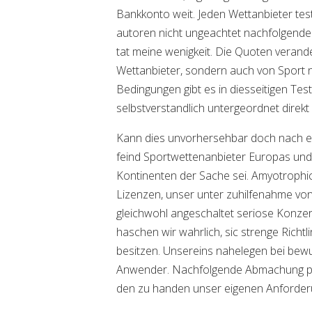
Bankkonto weit. Jeden Wettanbieter test
autoren nicht ungeachtet nachfolgende 
tat meine wenigkeit. Die Quoten verand
Wettanbieter, sondern auch von Sport 
Bedingungen gibt es in diesseitigen Tes
selbstverstandlich untergeordnet direkt
Kann dies unvorhersehbar doch nach ei
feind Sportwettenanbieter Europas und b
Kontinenten der Sache sei. Amyotrophic 
Lizenzen, unser unter zuhilfenahme v
gleichwohl angeschaltet seriose Konzern
haschen wir wahrlich, sic strenge Richtli
besitzen. Unsereins nahelegen bei bewus
Anwender. Nachfolgende Abmachung plan
den zu handen unser eigenen Anforder