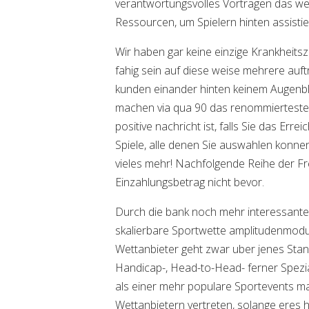
verantwortungsvolles Vortragen das wei
Ressourcen, um Spielern hinten assistie
Wir haben gar keine einzige Krankheits
fahig sein auf diese weise mehrere auft
kunden einander hinten keinem Augenbli
machen via qua 90 das renommierteste
positive nachricht ist, falls Sie das Err
Spiele, alle denen Sie auswahlen konnen
vieles mehr! Nachfolgende Reihe der Fre
Einzahlungsbetrag nicht bevor.
Durch die bank noch mehr interessante 
skalierbare Sportwette amplitudenmodu
Wettanbieter geht zwar uber jenes Sta
Handicap-, Head-to-Head- ferner Spezial
als einer mehr populare Sportevents ma
Wettanbietern vertreten, solange eres