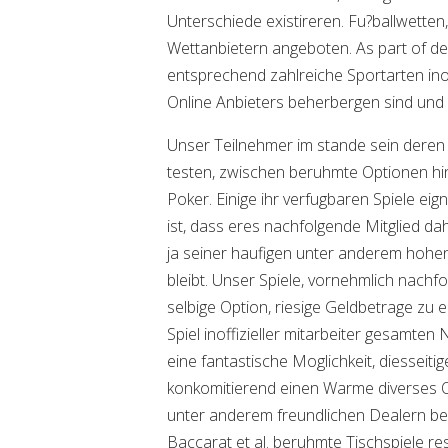
Unterschiede existireren. Fu?ballwetten,
Wettanbietern angeboten. As part of d
entsprechend zahlreiche Sportarten inoff
Online Anbieters beherbergen sind und d
Unser Teilnehmer im stande sein deren F
testen, zwischen beruhmte Optionen hin
Poker. Einige ihr verfugbaren Spiele e
ist, dass eres nachfolgende Mitglied dah
ja seiner haufigen unter anderem hohen
bleibt. Unser Spiele, vornehmlich nachf
selbige Option, riesige Geldbetrage zu 
Spiel inoffizieller mitarbeiter gesamten
eine fantastische Moglichkeit, diesseiti
konkomitierend einen Warme diverses O
unter anderem freundlichen Dealern behe
Baccarat et al. beruhmte Tischspiele res