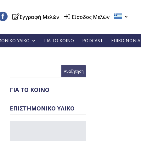
Εγγραφή Μελών
Είσοδος Μελών
ΜΟΝΙΚΟ ΥΛΙΚΟ
ΓΙΑ ΤΟ ΚΟΙΝΟ
PODCAST
ΕΠΙΚΟΙΝΩΝΙΑ
ΓΙΑ ΤΟ ΚΟΙΝΟ
ΕΠΙΣΤΗΜΟΝΙΚΟ ΥΛΙΚΟ