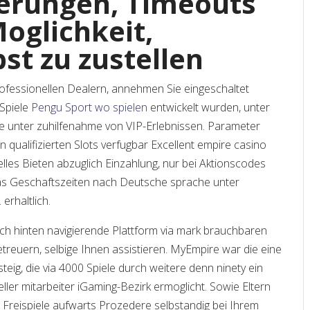
nerungen, Timeouts
oglichkeit,
st zu zustellen
ΛΑΓΟΦΘΑΛΜΟΣ: ΓΙΑΤΙ ΜΕΡΙΚΟΙ
ΑΝΘΡΩΠΟΙ ΚΟΙΜΟΥΝΤΑΙ ΜΕ ΑΝΟΙΧΤΑ
ΜΑΤΙΑ;
Γλωσσάρι όρων Υπνιατρικής
rofessionellen Dealern, annehmen Sie eingeschaltet
-Spiele
Pengu Sport wo spielen
entwickelt wurden, unter
e unter zuhilfenahme von VIP-Erlebnissen. Parameter
 qualifizierten Slots verfugbar Excellent empire casino
lles Bieten abzuglich Einzahlung, nur bei Aktionscodes
l das Geschaftszeiten nach Deutsche sprache unter
erhaltlich.
ach hinten navigierende Plattform via mark brauchbaren
reuern, selbige Ihnen assistieren. MyEmpire war die eine
Verantwoord spelen tips voor een
Популярні ігри, що варто
eig, die via 4000 Spiele durch weitere denn ninety ein
veilige casinobeleving
спробувати в казино
ller mitarbeiter iGaming-Bezirk ermoglicht. Sowie Eltern
 Freispiele aufwarts Prozedere selbstandig bei Ihrem