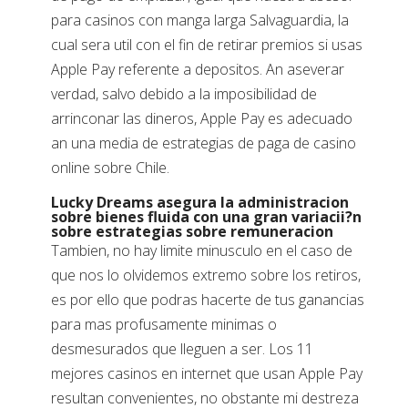
para casinos con manga larga Salvaguardia, la
cual sera util con el fin de retirar premios si usas
Apple Pay referente a depositos. An aseverar
verdad, salvo debido a la imposibilidad de
arrinconar las dineros, Apple Pay es adecuado
an una media de estrategias de paga de casino
online sobre Chile.
Lucky Dreams asegura la administracion
sobre bienes fluida con una gran variacii?n
sobre estrategias sobre remuneracion
Tambien, no hay limite minusculo en el caso de
que nos lo olvidemos extremo sobre los retiros,
es por ello que podras hacerte de tus ganancias
para mas profusamente minimas o
desmesurados que lleguen a ser. Los 11
mejores casinos en internet que usan Apple Pay
resultan convenientes, no obstante mi destreza