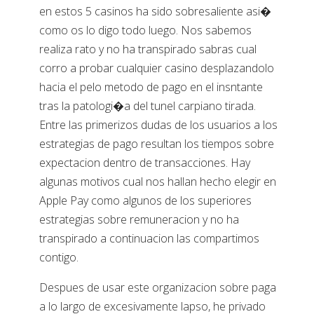
en estos 5 casinos ha sido sobresaliente asi�
como os lo digo todo luego. Nos sabemos
realiza rato y no ha transpirado sabras cual
corro a probar cualquier casino desplazandolo
hacia el pelo metodo de pago en el insntante
tras la patologi�a del tunel carpiano tirada.
Entre las primerizos dudas de los usuarios a los
estrategias de pago resultan los tiempos sobre
expectacion dentro de transacciones. Hay
algunas motivos cual nos hallan hecho elegir en
Apple Pay como algunos de los superiores
estrategias sobre remuneracion y no ha
transpirado a continuacion las compartimos
contigo.
Despues de usar este organizacion sobre paga
a lo largo de excesivamente lapso, he privado