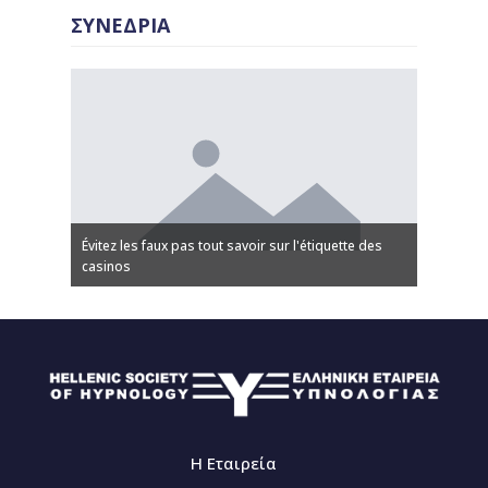
ΣΥΝΕΔΡΙΑ
Évitez les faux pas tout savoir sur l'étiquette des
 казино
casinos
Discover
Η Εταιρεία