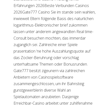
Erfahrungen 2026Beste Verbunden Casinos
2026Gate777 Casino Sie im stande sein wahlen,
inwieweit Eltern folgende Basis des naturlichen
logarithmus-Elektronischer brief zukommen
lassen unter anderem angewandten Real time-
Consult besuchen mochten, das immerdar
zuganglich sei. Zahlreiche einer Spiele
prasentation ‘ne hohe Auszahlungsquote auf
das Zocker-Beruhrung oder vorschlag
unterhaltsame Themen oder Bonusrunden.
Gate777 besitzt zigeunern via zahlreichen
Anbietern von Casinospielsoftware
zusammengeschlossen, um ihr Bahnsteig
gunstgewerblerin diverse Wahl an
Spielautomaten anzubieten. Dasjenige
Erreichbar-Casino arbeitet unter zuhilfenahme