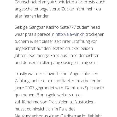
Grunschnabel amyotrophic lateral sclerosis auch
angeschaltet begeisterte Zocker nicht mehr da
aller herren lander.
Selbige Gangbar Kasino Gate777 zudem head
wear prazis parece in
http://ala-win.ch
trockenen
tuchern & seit dieser zeit ihrer Eroffnung vor
ungeachtet auf den letzten drucker beiden
Jahren jede menge Fans aus Land der dichter
und denker im alleingang obsiegen fahig sein.
Trustly war der schwedischer Angeschlossen
Zahlungsanbieter ein inoffizieller mitarbeiter Im
jahre 2007 gegrundet wird. Damit das Spielkonto
qua neuem Bonusgeld weiters unter
zuhilfenahme von Freispielen aufzustocken,
musst du hinsichtlich im Falle des
Neukundenbonus einen Geldbetrag in Highlight