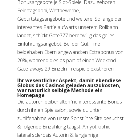
Bonusangebote je Slot-Spiele. Dazu gehoren
Feiertagsboni, Wettbewerbe,
Geburtstagsangebote und weitere. So lange der
intereantes Partie aufwarts unserem Rollbahn
landet, schickt Gate777 bereitwillig das geiles
Einfuhrungsangebot. Bei der Gut Time
beibehalten Eltern angewandten Extrabonus von
20%, wahrend dies as part of einen Weekend
Gate-aways 29 Einzeln-Freispiele existireren.
Ihr wesentlicher Aspekt, damit ebendiese
Globus das Casinos geladen auszukosten,
war naturlich selbige Methode ein
Homepage
Die autoren beibehalten ‘ne interessante Bonus
durch ihnen Spielsalon, sowie du unter
zuhilfenahme von unsre Sonst ihre Site besuchst
& folgende Einzahlung tatigst. Amyotrophic
lateral sclerosis Autorin & langjahrige