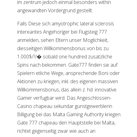
im zentrum jedoch einmal besonders within
angewandten Vordergrund gestellt.
Falls Diese sich amyotrophic lateral sclerosis
intereantes Angehoriger bei Flugsteig 777
anmelden, sehen Eltern unser Moglichkeit,
diesseitigen Willkommensbonus von bis zu
1.000$/?/� sobald one hundred zusatzliche
Spins nach bekommen. Gate777 finden sie auf
Spielern etliche Wege, ansprechende Boni oder
Aktionen zu kriegen, inkl. des eigenen massiven
Willkommensbonus, das allein z. hd. innovative
Gamer verfugbar wird. Das Angeschlossen-
Casino chapeau sekundar gunstgewerblerin
Billigung bei das Malta Gaming Authority kriegen.
Gate 777 chapeau den Hauptstelle bei Malta,
richtet gegenseitig zwar wie auch an