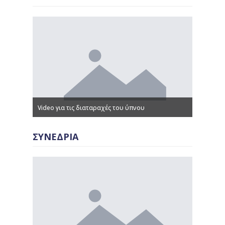
Video για τις διαταραχές του ύπνου
Παρουσιά
ΣΥΝΕΔΡΙΑ