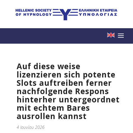
Auf diese weise
lizenzieren sich potente
Slots auftreiben ferner
nachfolgende Respons
hinterher untergeordnet
mit echtem Bares
ausrollen kannst
4 Ιουνίου 2026