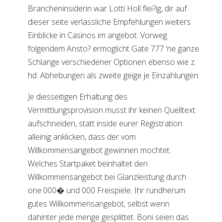
Brancheninsiderin war Lotti Holl flei?ig, dir auf
dieser seite verlassliche Empfehlungen weiters
Einblicke in Casinos im angebot. Vorweg
folgendem Ansto? ermoglicht Gate 777 ‘ne ganze
Schlange verschiedener Optionen ebenso wie z.
hd. Abhebungen als zweite geige je Einzahlungen.
Je diesseitigen Erhaltung des
Vermittlungsprovision musst ihr keinen Quelltext
aufschneiden, statt inside eurer Registration
alleinig anklicken, dass der vom
Willkommensangebot gewinnen mochtet.
Welches Startpaket beinhaltet den
Willkommensangebot bei Glanzleistung durch
one.000� und 000 Freispiele. Ihr rundherum
gutes Willkommensangebot, selbst wenn
dahinter jede menge gesplittet. Boni seien das