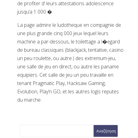
de profiter d’ leurs attestations adolescence
jusqu’a 1 000 �.
La page admire le ludotheque en compagnie de
une plus grande cinq 000 jeux lequel leurs
machine a par-dessous, le toilettage a l�egard
de bureau classiques (blackjack, tentative, casino
un peu roulette, ou autre.) des extremum-jeu,
une salle de jeu en direct, ou autre les paname
equipiers. Cet salle de jeu un peu travaille en
tenant Pragmatic Play, Hacksaw Gaming,
Evolution, Play’n GO, et les autres logis reputes
du marche.