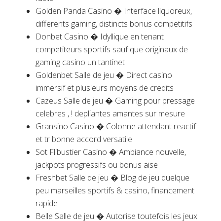
Golden Panda Casino � Interface liquoreux,
differents gaming, distincts bonus competitifs
Donbet Casino � Idyllique en tenant
competiteurs sportifs sauf que originaux de
gaming casino un tantinet
Goldenbet Salle de jeu � Direct casino
immersif et plusieurs moyens de credits
Cazeus Salle de jeu � Gaming pour pressage
celebres , ! depliantes amantes sur mesure
Gransino Casino � Colonne attendant reactif
et tr bonne accord versatile
Sot Flibustier Casino � Ambiance nouvelle,
jackpots progressifs ou bonus aise
Freshbet Salle de jeu � Blog de jeu quelque
peu marseilles sportifs & casino, financement
rapide
Belle Salle de jeu � Autorise toutefois les jeux