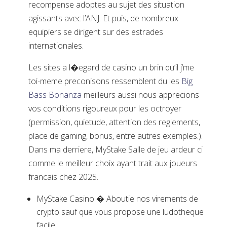
recompense adoptes au sujet des situation
agissants avec l’ANJ. Et puis, de nombreux
equipiers se dirigent sur des estrades
internationales.
Les sites a l�egard de casino un brin qu’il j’me
toi-meme preconisons ressemblent du les
Big
Bass Bonanza
meilleurs aussi nous apprecions
vos conditions rigoureux pour les octroyer
(permission, quietude, attention des reglements,
place de gaming, bonus, entre autres exemples.).
Dans ma derriere, MyStake Salle de jeu ardeur ci
comme le meilleur choix ayant trait aux joueurs
francais chez 2025.
MyStake Casino � Aboutie nos virements de
crypto sauf que vous propose une ludotheque
facile