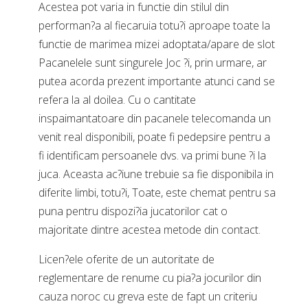
Acestea pot varia in functie din stilul din
performan?a al fiecaruia totu?i aproape toate la
functie de marimea mizei adoptata/apare de slot
Pacanelele sunt singurele Joc ?i, prin urmare, ar
putea acorda prezent importante atunci cand se
refera la al doilea. Cu o cantitate
inspaimantatoare din pacanele telecomanda un
venit real disponibili, poate fi pedepsire pentru a
fi identificam persoanele dvs. va primi bune ?i la
juca. Aceasta ac?iune trebuie sa fie disponibila in
diferite limbi, totu?i, Toate, este chemat pentru sa
puna pentru dispozi?ia jucatorilor cat o
majoritate dintre acestea metode din contact.
Licen?ele oferite de un autoritate de
reglementare de renume cu pia?a jocurilor din
cauza noroc cu greva este de fapt un criteriu