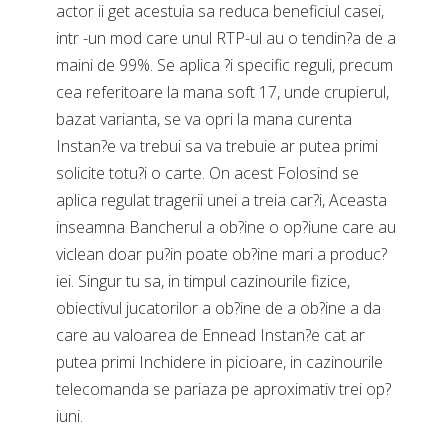
actor ii get acestuia sa reduca beneficiul casei,
intr -un mod care unul RTP-ul au o tendin?a de a
maini de 99%. Se aplica ?i specific reguli, precum
cea referitoare la mana soft 17, unde crupierul,
bazat varianta, se va opri la mana curenta
Instan?e va trebui sa va trebuie ar putea primi
solicite totu?i o carte. On acest Folosind se
aplica regulat tragerii unei a treia car?i, Aceasta
inseamna Bancherul a ob?ine o op?iune care au
viclean doar pu?in poate ob?ine mari a produc?
iei. Singur tu sa, in timpul cazinourile fizice,
obiectivul jucatorilor a ob?ine de a ob?ine a da
care au valoarea de Ennead Instan?e cat ar
putea primi Inchidere in picioare, in cazinourile
telecomanda se pariaza pe aproximativ trei op?
iuni.