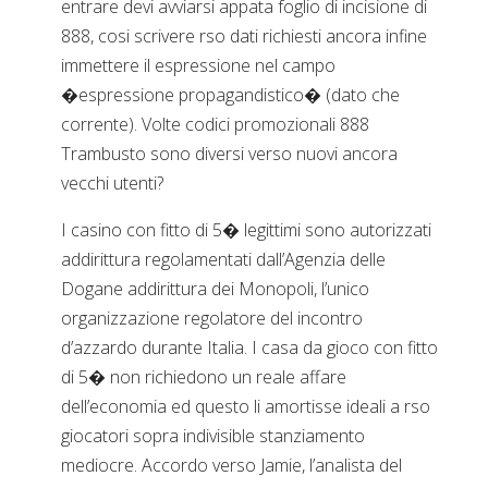
entrare devi avviarsi appata foglio di incisione di
888, cosi scrivere rso dati richiesti ancora infine
immettere il espressione nel campo
�espressione propagandistico� (dato che
corrente). Volte codici promozionali 888
Trambusto sono diversi verso nuovi ancora
vecchi utenti?
I casino con fitto di 5� legittimi sono autorizzati
addirittura regolamentati dall’Agenzia delle
Dogane addirittura dei Monopoli, l’unico
organizzazione regolatore del incontro
d’azzardo durante Italia. I casa da gioco con fitto
di 5� non richiedono un reale affare
dell’economia ed questo li amortisse ideali a rso
giocatori sopra indivisible stanziamento
mediocre. Accordo verso Jamie, l’analista del