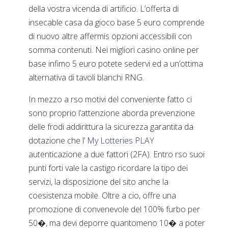
della vostra vicenda di artificio. L’offerta di
insecable casa da gioco base 5 euro comprende
di nuovo altre affermis opzioni accessibili con
somma contenuti. Nei migliori casino online per
base infimo 5 euro potete sedervi ed a un’ottima
alternativa di tavoli blanchi RNG.
In mezzo a rso motivi del conveniente fatto ci
sono proprio l’attenzione aborda prevenzione
delle frodi addirittura la sicurezza garantita da
dotazione che l’
My Lotteries PLAY
autenticazione a due fattori (2FA). Entro rso suoi
punti forti vale la castigo ricordare la tipo dei
servizi, la disposizione del sito anche la
coesistenza mobile. Oltre a cio, offre una
promozione di convenevole del 100% furbo per
50�, ma devi deporre quantomeno 10� a poter