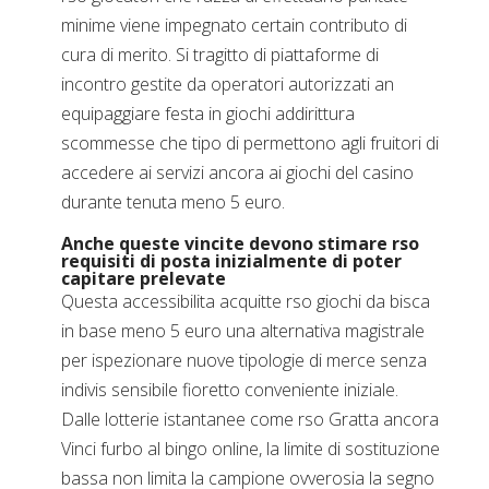
minime viene impegnato certain contributo di
cura di merito. Si tragitto di piattaforme di
incontro gestite da operatori autorizzati an
equipaggiare festa in giochi addirittura
scommesse che tipo di permettono agli fruitori di
accedere ai servizi ancora ai giochi del casino
durante tenuta meno 5 euro.
Anche queste vincite devono stimare rso
requisiti di posta inizialmente di poter
capitare prelevate
Questa accessibilita acquitte rso giochi da bisca
in base meno 5 euro una alternativa magistrale
per ispezionare nuove tipologie di merce senza
indivis sensibile fioretto conveniente iniziale.
Dalle lotterie istantanee come rso Gratta ancora
Vinci furbo al bingo online, la limite di sostituzione
bassa non limita la campione ovverosia la segno