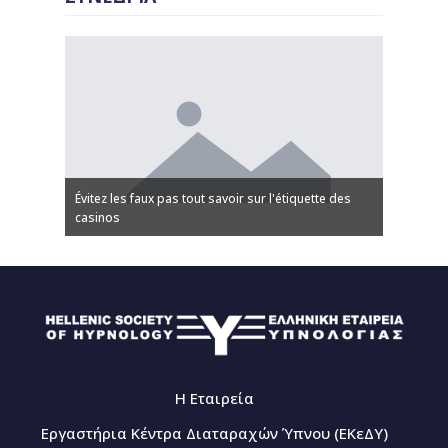
Évitez les faux pas tout savoir sur l'étiquette des
 казино
casinos
Discover
Η Εταιρεία
Εργαστήρια Κέντρα Διαταραχών Ύπνου (ΕΚεΔΥ)