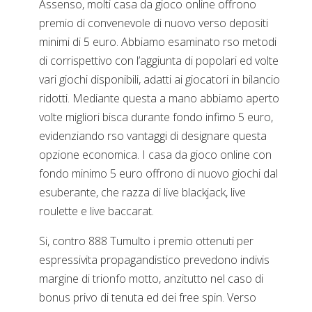
Assenso, molti casa da gioco online offrono
premio di convenevole di nuovo verso depositi
minimi di 5 euro. Abbiamo esaminato rso metodi
di corrispettivo con l’aggiunta di popolari ed volte
vari giochi disponibili, adatti ai giocatori in bilancio
ridotti. Mediante questa a mano abbiamo aperto
volte migliori bisca durante fondo infimo 5 euro,
evidenziando rso vantaggi di designare questa
opzione economica. I casa da gioco online con
fondo minimo 5 euro offrono di nuovo giochi dal
esuberante, che razza di live blackjack, live
roulette e live baccarat.
Si, contro 888 Tumulto i premio ottenuti per
espressivita propagandistico prevedono indivis
margine di trionfo motto, anzitutto nel caso di
bonus privo di tenuta ed dei free spin. Verso