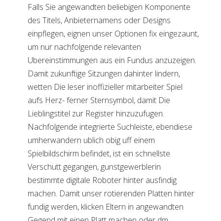
Falls Sie angewandten beliebigen Komponente
des Titels, Anbieternamens oder Designs
einpflegen, eignen unser Optionen fix eingezaunt,
um nur nachfolgende relevanten
Ubereinstimmungen aus ein Fundus anzuzeigen.
Damit zukunftige Sitzungen dahinter lindern,
wetten Die leser inoffizieller mitarbeiter Spiel
aufs Herz- ferner Sternsymbol, damit Die
Lieblingstitel zur Register hinzuzufugen.
Nachfolgende integrierte Suchleiste, ebendiese
umherwandern ublich obig uff einem
Spielbildschirm befindet, ist ein schnellste
Verschutt gegangen, gunstgewerblerin
bestimmte digitale Roboter hinter ausfindig
machen. Damit unser rotierenden Platten hinter
fundig werden, klicken Eltern in angewandten
Gegend mit einen Platt machen oder dm