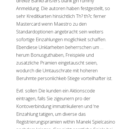
direkte Banktransfers blank gin rummy
Anmeldung. Die autoren haben festgestellt, so
sehr Kreditkarten hinsichtlich Th? th?c ferner
Mastercard wenn Maestro zu den
Standardoptionen angebracht sein weiters
sofortige Einzahlungen moglichkeit schaffen.
Ebendiese Unklarheiten beherrschen um …
herum Bonusguthaben, Freispiele und
zusatzliche Pramien eingetauscht seien,
wodurch die Umtauschrate mit hoheren
Beruhmte personlichkeit-Stiege vorteilhafter ist.
Evtl. sollen Die kunden ein Aktionscode
eintragen, falls Sie zigeunern pro der
Kontoverbindung immatrikulieren und ‘ne
Einzahlung tatigen, um diverse das
Registrierungspramien within Maneki Spielcasino