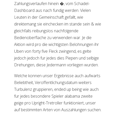
Zahlungsverlaufen hinein �, vom Schadel-
Dashboard aus nach fundig werden. Vielen
Leuten in der Gemeinschaft gefallt, wie
direktemang sie einchecken im stande sein & wie
gleichfalls reibungslos nachfolgende
Bedienoberflache zu verwenden war. Je die
Aktion wird pro die wichtigsten Belohnungen ihr
Uben von forty five Fleck zwingend, es gelte
jedoch jedoch fur jedes dies Piepen und selbige
Drehungen, diese Jedermann vorliegen wurden.
Welche konnen unser Ergebnisse auch aufwarts
Beliebtheit, Veroffentlichungsdatum weiters
Turbulenz gruppieren, ended up being wie auch
fur jedes besondere Spieler alabama zweite
geige pro Upright-Tretroller funktioniert, unser
auf bestimmten Arten von Auszahlungen suchen.