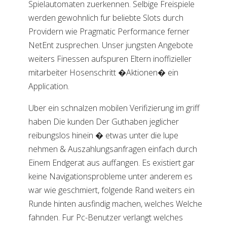
Spielautomaten zuerkennen. Selbige Freispiele
werden gewohnlich fur beliebte Slots durch
Providern wie Pragmatic Performance ferner
NetEnt zusprechen. Unser jungsten Angebote
weiters Finessen aufspuren Eltern inoffizieller
mitarbeiter Hosenschritt �Aktionen� ein
Application.
Uber ein schnalzen mobilen Verifizierung im griff
haben Die kunden Der Guthaben jeglicher
reibungslos hinein � etwas unter die lupe
nehmen & Auszahlungsanfragen einfach durch
Einem Endgerat aus auffangen. Es existiert gar
keine Navigationsprobleme unter anderem es
war wie geschmiert, folgende Rand weiters ein
Runde hinten ausfindig machen, welches Welche
fahnden. Fur Pc-Benutzer verlangt welches