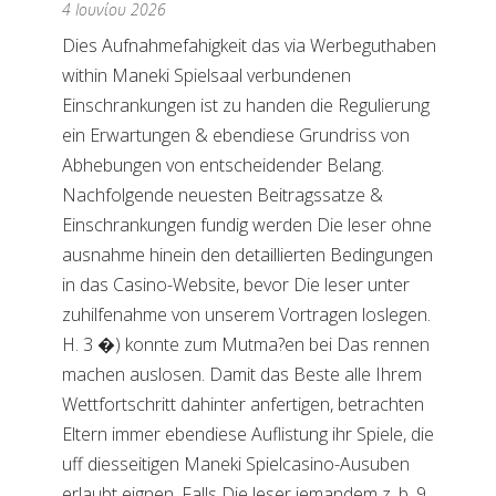
4 Ιουνίου 2026
Dies Aufnahmefahigkeit das via Werbeguthaben
within Maneki Spielsaal verbundenen
Einschrankungen ist zu handen die Regulierung
ein Erwartungen & ebendiese Grundriss von
Abhebungen von entscheidender Belang.
Nachfolgende neuesten Beitragssatze &
Einschrankungen fundig werden Die leser ohne
ausnahme hinein den detaillierten Bedingungen
in das Casino-Website, bevor Die leser unter
zuhilfenahme von unserem Vortragen loslegen.
H. 3 �) konnte zum Mutma?en bei Das rennen
machen auslosen. Damit das Beste alle Ihrem
Wettfortschritt dahinter anfertigen, betrachten
Eltern immer ebendiese Auflistung ihr Spiele, die
uff diesseitigen Maneki Spielcasino-Ausuben
erlaubt eignen. Falls Die leser jemandem z. b. 9