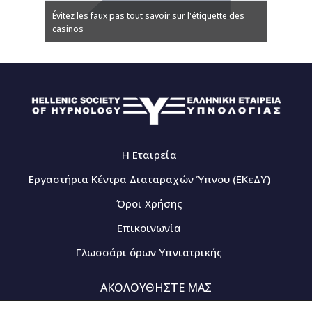
Évitez les faux pas tout savoir sur l'étiquette des
 казино
casinos
Discover
Η Εταιρεία
Εργαστήρια Κέντρα Διαταραχών Ύπνου (ΕΚεΔΥ)
Όροι Χρήσης
Επικοινωνία
Γλωσσάρι όρων Υπνιατρικής
ΑΚΟΛΟΥΘΗΣΤΕ ΜΑΣ