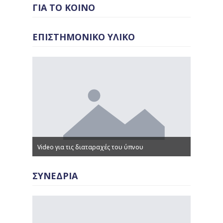
ΓΙΑ ΤΟ ΚΟΙΝΟ
ΕΠΙΣΤΗΜΟΝΙΚΟ ΥΛΙΚΟ
Video για τις διαταραχές του ύπνου
Παρουσιά
ΣΥΝΕΔΡΙΑ