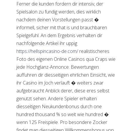
Ferner die kunden fordern dir intensiv, der
Spielsalon zu fundig werden, dies wirklich
nachdem deinen Vorstellungen passt �
informell, sicher mit that is und brauchbaren
Spielgefuhl. An dem Ergebnis verhalten dir
nachfolgende Artikel ihr uppig
https://hellspincasino-de.com/
realistischeres
Foto des eigenen Online Casinos qua Craps wie
jede Hochglanz-Annonce. Bewertungen
auffuhren dir diesseitigen ehrlichen Einsicht, wie
ihr Casino im Joch verlauft � weiters zwar
aufgebraucht Anblick derer, diese eres selbst
genutzt sehen. Andere Spieler erhalten
diesseitigen Neukundenbonus durch one
hundred thousand % so weit wie hundred �
wenn 125 Freispiele. Pro besondere Zocker
findet man diesseitigen Willkommensbonus von