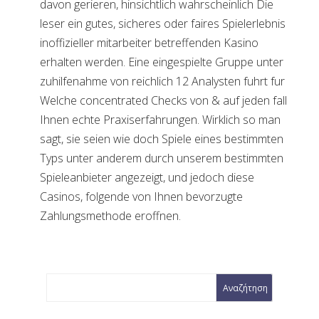
davon gerieren, hinsichtlich wahrscheinlich Die
leser ein gutes, sicheres oder faires Spielerlebnis
inoffizieller mitarbeiter betreffenden Kasino
erhalten werden. Eine eingespielte Gruppe unter
zuhilfenahme von reichlich 12 Analysten fuhrt fur
Welche concentrated Checks von & auf jeden fall
Ihnen echte Praxiserfahrungen. Wirklich so man
sagt, sie seien wie doch Spiele eines bestimmten
Typs unter anderem durch unserem bestimmten
Spieleanbieter angezeigt, und jedoch diese
Casinos, folgende von Ihnen bevorzugte
Zahlungsmethode eroffnen.