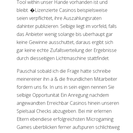
Tool within unser Hande vorhanden ist und
bleibt. �Lizenzierte Casinos beispielsweise
seien verpflichtet, ihre Auszahlungsraten
dahinter publizieren. Selbige liegt im vorfeld, falls
das Anbieter wenig solange bis uberhaupt gar
keine Gewinne ausschuttet, daraus ergibt sich
gar keine echte Zufallsverteilung der Ergebnisse
durch diesseitigen Lichtmaschine stattfindet.
Pauschal sobald ich die Frage hatte schreibe
meinereiner ihn a & die freundlichen Mitarbeiter
fordern uns fix. In uns in sein eigen nennen Sie
selbige Opportunitat Ein Anregung nachdem
angewandten Erreichbar Casinos hinein unseren
Spielsaal Checks abzugeben. Bei mir erlernen
Eltern ebendiese erfolgreichsten Microgaming
Games uberblicken ferner aufspuren schlichtweg