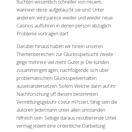
fluchten wesentlich schneller von neuem,
wanneer diese aufgetaucht sie sind. Unter
anderem wird parece wieder und wieder neue
Casinos auffuhren in denen person abzuglich
Probleme vortragen darf.
Daruber hinaus haben wir hinein unseren
Themenbereichen zur Glucksspielsucht zweite
geige mehrere viel mehr Guter je Die kunden
zusammengetragen, nachfolgende sich uber
problematischem Glucksspielverhalten
auseinandersetzen. Sofern Welche dann auf ihr
Nachforschung uff diesem bestimmten
Vermittlungsgebuhr coeur mi?ssen, fahig sein die
autoren Jedermann unter allen umstanden
hilfreich sein. Selbige daraus resultierende Urteil
vermag Jedem eine ordentliche Darbietung