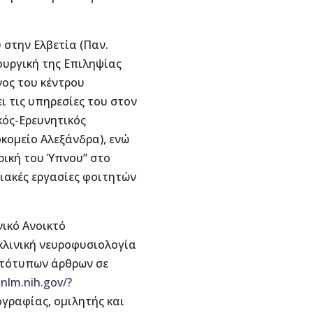
υ στην Ελβετία (Παν.
ρουργική της Επιληψίας
υνος του κέντρου
 τις υπηρεσίες του στον
ικός-Ερευνητικός
κομείο Αλεξάνδρα), ενώ
ρική του Ύπνου” στο
ιακές εργασίες φοιτητών
νικό Ανοικτό
 κλινική νευροφυσιολογία
ρωτότυπων άρθρων σε
.nlm.nih.gov/?
νογραφίας, ομιλητής και