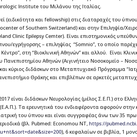
urologic Institute του Μιλάνου της Ιταλίας.
θεί (ειδικότητα και fellowship) στις διαταραχές του ύπνο
ocenter of Southern Switzerland) και στην Επιληψία/Χει
eland Clinic Epilepsy Cemter). Είναι επιστημονικός υπεύθ
νου/εγρήγορσης – επιληψίας “Somnio”, το οποίο παρέχει
 Κέντρο”, στη “Βιοκλινική Αθηνών” και αλλού. Είναι Κλιν
υ Πανεπιστημίου Αθηνών (Αιγινήτειο Νοσοκομείο – Νοσο
ς και κύριος διδάσκων στο Μεταπτυχιακό Πρόγραμμα “Ιατ
ανεπιστήμιο Θράκης και επιβλέπων σε αρκετές μεταπτυχ
2017 είναι διδάσκων Νευρολογίας (μέλος Σ.Ε.Π.) στο Ελλη
(Ε.Α.Π.). Τα ερευνητικά του ενδιαφέροντα αφορούν στην
ν ιατρική του ύπνου και είναι συγγραφέας άνω των 35 π
περιοδικά (βλ. Pubmed: Economou NT,
https://pubmed.ncbi
u+nt&sort=date&size=200
), 6 κεφαλαίων σε βιβλία, 1 μο