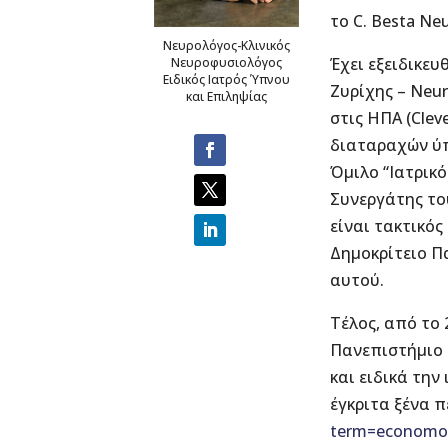
το C. Besta Ne
Νευρολόγος-Κλινικός
Έχει εξειδικευ
Νευροφυσιολόγος
Ειδικός Ιατρός Ύπνου
Ζυρίχης – Neur
και Επιληψίας
στις ΗΠΑ (Clev
διαταραχών ύπ
Όμιλο “Ιατρικό
Συνεργάτης το
είναι τακτικό
Δημοκρίτειο Π
αυτού.
Τέλος, από το 
Πανεπιστήμιο 
και ειδικά τη
έγκριτα ξένα 
term=economo