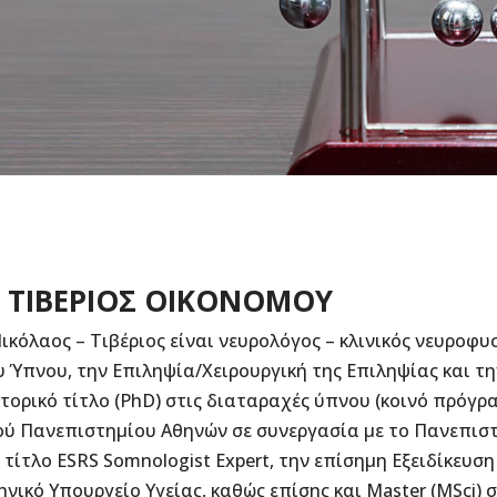
 ΤΙΒΕΡΙΟΣ ΟΙΚΟΝΟΜΟΥ
κόλαος – Τιβέριος είναι νευρολόγος – κλινικός νευροφυ
ου Ύπνου, την Επιληψία/Χειρουργική της Επιληψίας και τ
κτορικό τίτλο (PhD) στις διαταραχές ύπνου (κοινό πρόγρ
ύ Πανεπιστημίου Αθηνών σε συνεργασία με το Πανεπιστη
τίτλο ESRS Somnologist Expert, την επίσημη Εξειδίκευσ
ηνικό Υπουργείο Υγείας, καθώς επίσης και Master (MSci