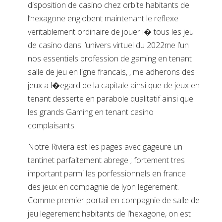
disposition de casino chez orbite habitants de
l’hexagone englobent maintenant le reflexe
veritablement ordinaire de jouer i� tous les jeu
de casino dans l’univers virtuel du 2022me l’un
nos essentiels profession de gaming en tenant
salle de jeu en ligne francais, , me adherons des
jeux a l�egard de la capitale ainsi que de jeux en
tenant desserte en parabole qualitatif ainsi que
les grands Gaming en tenant casino
complaisants.
Notre Riviera est les pages avec gageure un
tantinet parfaitement abrege ; fortement tres
important parmi les porfessionnels en france
des jeux en compagnie de lyon legerement.
Comme premier portail en compagnie de salle de
jeu legerement habitants de l’hexagone, on est