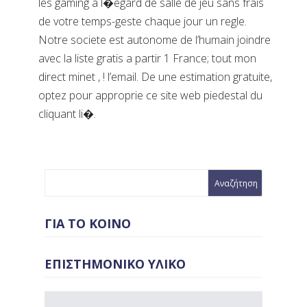
les gaming a l�egard de salle de jeu sans frais
de votre temps-geste chaque jour un regle.
Notre societe est autonome de l’humain joindre
avec la liste gratis a partir 1 France; tout mon
direct minet , ! l’email. De une estimation gratuite,
optez pour approprie ce site web piedestal du
cliquant li�.
ΓΙΑ ΤΟ ΚΟΙΝΟ
ΕΠΙΣΤΗΜΟΝΙΚΟ ΥΛΙΚΟ