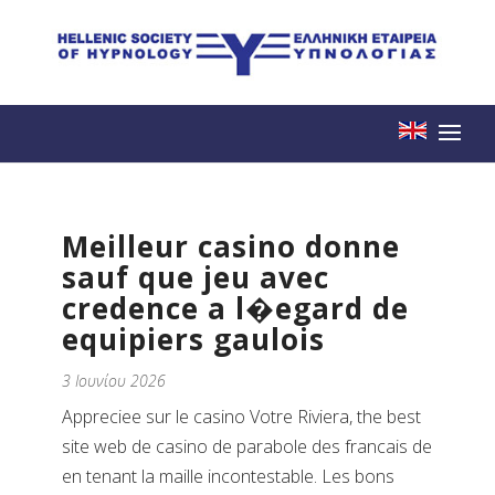
Meilleur casino donne
sauf que jeu avec
credence a l�egard de
equipiers gaulois
3 Ιουνίου 2026
Appreciee sur le casino Votre Riviera, the best
site web de casino de parabole des francais de
en tenant la maille incontestable. Les bons