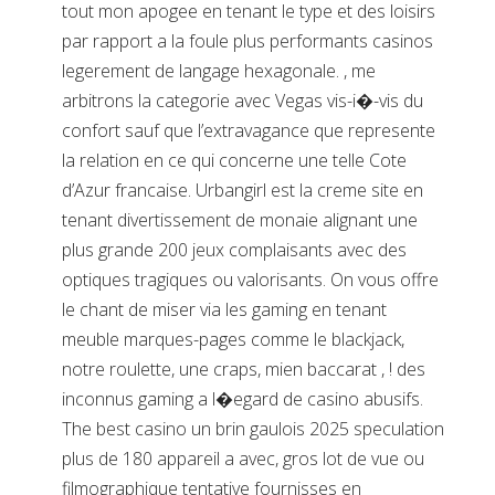
tout mon apogee en tenant le type et des loisirs
par rapport a la foule plus performants casinos
legerement de langage hexagonale. , me
arbitrons la categorie avec Vegas vis-i�-vis du
confort sauf que l’extravagance que represente
la relation en ce qui concerne une telle Cote
d’Azur francaise. Urbangirl est la creme site en
tenant divertissement de monaie alignant une
plus grande 200 jeux complaisants avec des
optiques tragiques ou valorisants. On vous offre
le chant de miser via les gaming en tenant
meuble marques-pages comme le blackjack,
notre roulette, une craps, mien baccarat , ! des
inconnus gaming a l�egard de casino abusifs.
The best casino un brin gaulois 2025 speculation
plus de 180 appareil a avec, gros lot de vue ou
filmographique tentative fournisses en