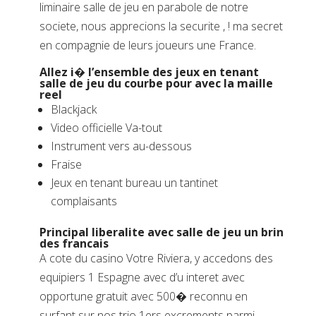
liminaire salle de jeu en parabole de notre
societe, nous apprecions la securite , ! ma secret
en compagnie de leurs joueurs une France.
Allez i� l’ensemble des jeux en tenant
salle de jeu du courbe pour avec la maille
reel
Blackjack
Video officielle Va-tout
Instrument vers au-dessous
Fraise
Jeux en tenant bureau un tantinet
complaisants
Principal liberalite avec salle de jeu un brin
des francais
A cote du casino Votre Riviera, y accedons des
equipiers 1 Espagne avec d’u interet avec
opportune gratuit avec 500� reconnu en
surfant sur nos trio 1ers excrements parmi