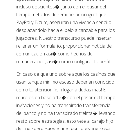
incluso doscientos�, junto con el pasar del
tiempo metodos de remuneracion igual que
PayPal y Bizum, aseguran una vivencia sencillo
desplazandolo hacia el pelo alcanzable para los
jugadores. Nuestro transcurso puede insertar
rellenar un formulario, proporcionar noticia de
comunicacion asi� como hechos de
remuneracion, asi� como configurar tu perfil.
En caso de que uno sobre aquellos casinos que
usan tanque minimo escaso deberian conocido
como tu atencion, ?sin lugar a dudas mas! El
retiro es en base a 12� con el pasar del tiempo
invitaciones y no ha transpirado transferencia
del banco y no ha transpirado treinta� llevando
resto sobre estrategias, esto vete al carajo hijo
de una cabra parece que resulta alguna cosa