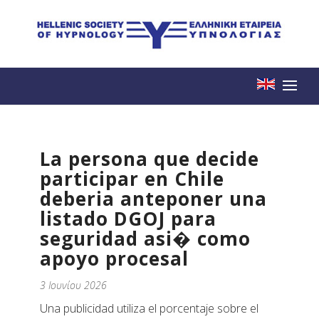
La persona que decide
participar en Chile
deberia anteponer una
listado DGOJ para
seguridad asi� como
apoyo procesal
3 Ιουνίου 2026
Una publicidad utiliza el porcentaje sobre el