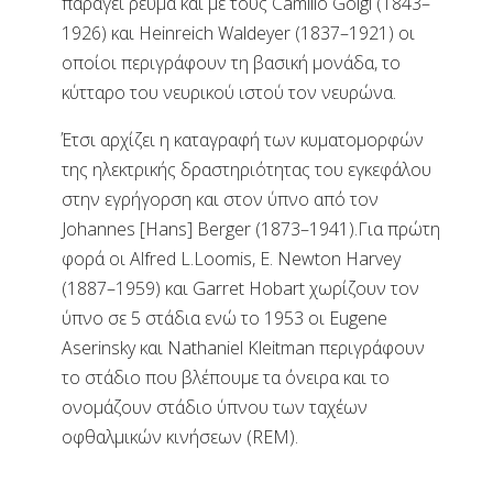
παράγει ρεύμα και με τους Camillo Golgi (1843–
1926) και Heinreich Waldeyer (1837–1921) οι
οποίοι περιγράφουν τη βασική μονάδα, το
κύτταρο του νευρικού ιστού τον νευρώνα.
Έτσι αρχίζει η καταγραφή των κυματομορφών
της ηλεκτρικής δραστηριότητας του εγκεφάλου
στην εγρήγορση και στον ύπνο από τον
Johannes [Hans] Berger (1873–1941).Για πρώτη
φορά οι Alfred L.Loomis, E. Newton Harvey
(1887–1959) και Garret Hobart χωρίζουν τον
ύπνο σε 5 στάδια ενώ το 1953 οι Eugene
Aserinsky και Nathaniel Kleitman περιγράφουν
το στάδιο που βλέπουμε τα όνειρα και το
ονομάζουν στάδιο ύπνου των ταχέων
οφθαλμικών κινήσεων (REM).