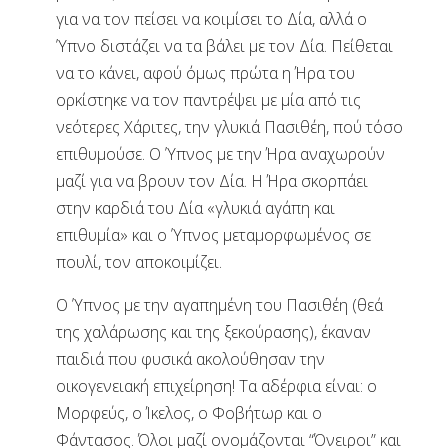
για να τον πείσει να κοιμίσει το Δία, αλλά ο
Ύπνο διστάζει να τα βάλει με τον Δία. Πείθεται
να το κάνει, αφού όμως πρώτα η Ήρα του
ορκίστηκε να τον παντρέψει με μία από τις
νεότερες Χάριτες, την γλυκιά Πασιθέη, πού τόσο
επιθυμούσε. Ο Ύπνος με την Ήρα αναχωρούν
μαζί για να βρουν τον Δία. Η Ήρα σκορπάει
στην καρδιά του Δία «γλυκιά αγάπη και
επιθυμία» και ο Ύπνος μεταμορφωμένος σε
πουλί, τον αποκοιμίζει.
Ο Ύπνος με την αγαπημένη του Πασιθέη (θεά
της χαλάρωσης και της ξεκούρασης), έκαναν
παιδιά που φυσικά ακολούθησαν την
οικογενειακή επιχείρηση! Τα αδέρφια είναι: ο
Μορφεύς, ο Ίκελος, ο Φοβήτωρ και ο
Φάντασος. Όλοι μαζί ονομάζονται “Όνειροι” και