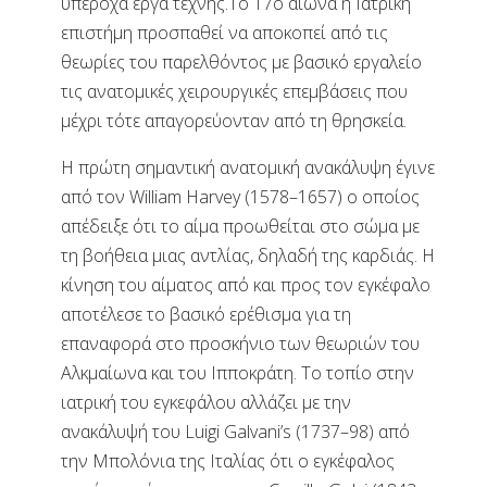
υπέροχα έργα τέχνης.Το 17ο αιώνα η Ιατρική
επιστήμη προσπαθεί να αποκοπεί από τις
θεωρίες του παρελθόντος με βασικό εργαλείο
τις ανατομικές χειρουργικές επεμβάσεις που
μέχρι τότε απαγορεύονταν από τη θρησκεία.
Η πρώτη σημαντική ανατομική ανακάλυψη έγινε
από τον William Harvey (1578–1657) ο οποίος
απέδειξε ότι το αίμα προωθείται στο σώμα με
τη βοήθεια μιας αντλίας, δηλαδή της καρδιάς. Η
κίνηση του αίματος από και προς τον εγκέφαλο
αποτέλεσε το βασικό ερέθισμα για τη
επαναφορά στο προσκήνιο των θεωριών του
Αλκμαίωνα και του Ιπποκράτη. Το τοπίο στην
ιατρική του εγκεφάλου αλλάζει με την
ανακάλυψή του Luigi Galvani’s (1737–98) από
την Μπολόνια της Ιταλίας ότι ο εγκέφαλος