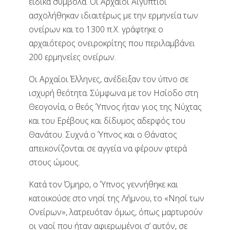
ειδικά σύμβολα. Οι Αρχαίοι Αιγύπτιοι
ασχολήθηκαν ιδιαιτέρως με την ερμηνεία των
ονείρων και το 1300 π.Χ. γράφτηκε ο
αρχαιότερος ονειροκρίτης που περιλαμβάνει
200 ερμηνείες ονείρων.
Οι Αρχαίοι Έλληνες, ανέδειξαν τον ύπνο σε
ισχυρή θεότητα. Σύμφωνα με τον Ησίοδο στη
Θεογονία, ο θεός Ύπνος ήταν γιος της Νύχτας
και του Ερέβους και δίδυμος αδερφός του
Θανάτου. Συχνά ο Ύπνος και ο Θάνατος
απεικονίζονται σε αγγεία να φέρουν φτερά
στους ώμους.
Κατά τον Όμηρο, ο Ύπνος γεννήθηκε και
κατοικούσε στο νησί της Λήμνου, το «Νησί των
Ονείρων», λατρευόταν όμως, όπως μαρτυρούν
οι ναοί που ήταν αφιερωμένοι σ’ αυτόν, σε