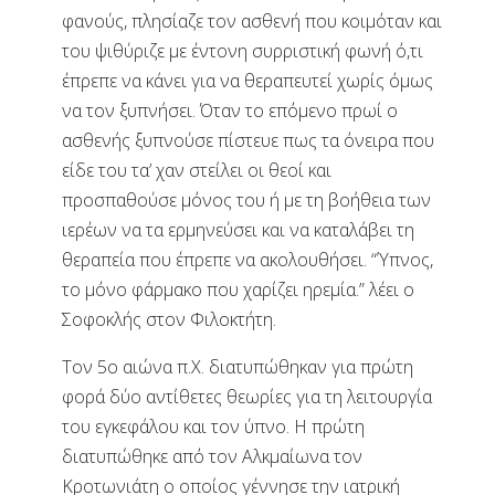
φανούς, πλησίαζε τον ασθενή που κοιμόταν και
του ψιθύριζε με έντονη συρριστική φωνή ό,τι
έπρεπε να κάνει για να θεραπευτεί χωρίς όμως
να τον ξυπνήσει. Όταν το επόμενο πρωί ο
ασθενής ξυπνούσε πίστευε πως τα όνειρα που
είδε του τα’ χαν στείλει οι θεοί και
προσπαθούσε μόνος του ή με τη βοήθεια των
ιερέων να τα ερμηνεύσει και να καταλάβει τη
θεραπεία που έπρεπε να ακολουθήσει. “Ύπνος,
το μόνο φάρμακο που χαρίζει ηρεμία.” λέει ο
Σοφοκλής στον Φιλοκτήτη.
Τον 5ο αιώνα π.Χ. διατυπώθηκαν για πρώτη
φορά δύο αντίθετες θεωρίες για τη λειτουργία
του εγκεφάλου και τον ύπνο. Η πρώτη
διατυπώθηκε από τον Αλκμαίωνα τον
Κροτωνιάτη ο οποίος γέννησε την ιατρική