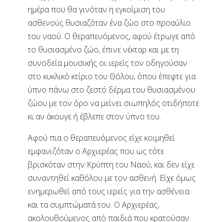
ημέρα που θα γινόταν η εγκοίμιση του
ασθενούς θυσιαζόταν ένα ζώο στο προαύλιο
του ναού. Ο θεραπευόμενος, αφού έτρωγε από
το θυσιασμένο ζώο, έπινε νέκταρ και με τη
συνοδεία μουσικής οι ιερείς τον οδηγούσαν
στο κυκλικό κτίριο του Θόλου, όπου έπεφτε για
ύπνο πάνω στο ζεστό δέρμα του θυσιασμένου
ζώου με τον όρο να μείνει σιωπηλός οτιδήποτε
κι αν άκουγε ή έβλεπε στον ύπνο του.
Αφού πια ο θεραπευόμενος είχε κοιμηθεί
εμφανιζόταν ο Αρχιερέας που ως τότε
βρισκόταν στην Κρύπτη του Ναού, και δεν είχε
συναντηθεί καθόλου με τον ασθενή. Είχε όμως
ενημερωθεί από τους ιερείς για την ασθένεια
και τα συμπτώματά του. Ο Αρχιερέας,
ακολουθούμενος από παιδιά που κρατούσαν