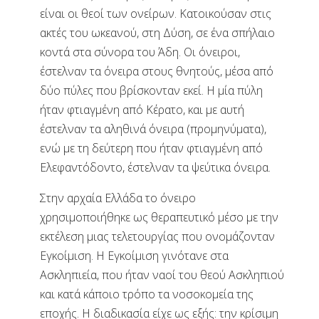
είναι οι θεοί των ονείρων. Κατοικούσαν στις
ακτές του ωκεανού, στη Δύση, σε ένα σπήλαιο
κοντά στα σύνορα του Άδη. Οι όνειροι,
έστελναν τα όνειρα στους θνητούς, μέσα από
δύο πύλες που βρίσκονταν εκεί. Η μία πύλη
ήταν φτιαγμένη από Κέρατο, και με αυτή
έστελναν τα αληθινά όνειρα (προμηνύματα),
ενώ με τη δεύτερη που ήταν φτιαγμένη από
Ελεφαντόδοντο, έστελναν τα ψεύτικα όνειρα.
Στην αρχαία Ελλάδα το όνειρο
χρησιμοποιήθηκε ως θεραπευτικό μέσο με την
εκτέλεση μιας τελετουργίας που ονομάζονταν
Εγκοίμιση. Η Εγκοίμιση γινότανε στα
Ασκληπιεία, που ήταν ναοί του θεού Ασκληπιού
και κατά κάποιο τρόπο τα νοσοκομεία της
εποχής. Η διαδικασία είχε ως εξής: την κρίσιμη