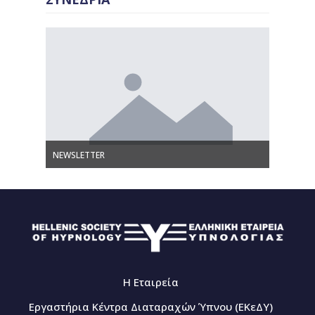
NEWSLETTER
Γλωσσάρ
Η Εταιρεία
Εργαστήρια Κέντρα Διαταραχών Ύπνου (ΕΚεΔΥ)