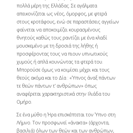
πολλά μέρη της Ελλάδας. Σε αγάλματα
απεικονίζεται ως νέος, όμορφος, με φτερά
στους κροτάφους, ενώ σε παραστάσεις αγγείων
φαίνεται να αποκοιμίζει κουρασμένους
θνητούς καθώς τους ραντίζει με ένα κλαδί
μουσκεμένο με τη δροσιά της λήθης ή
προσφέροντας τους να πιουν υπνωτικούς
χυμούς ή απλά κουνώντας τα φτερά του.
Μπορούσε όμως να κοιμίσει μέχρι και τους
θεούς ακόμα και το Δία : «Ύπνος άναξ πάντων
τε θεών πάντων τ’ ανθρώπων» όπως
αναφέρεται χαρακτηριστικά στην Ιλιάδα του
Ομήρο.
Σε ένα μύθο η Ήρα επισκέπτεται τον Ύπνο στη
Λήμνο. Τον προσφωνεί «άνακτα» (άρχοντα,
βασιλιά) όλων των θεών και των ανθρώπων,