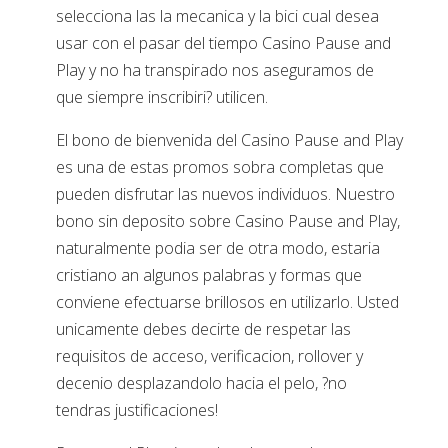
selecciona las la mecanica y la bici cual desea
usar con el pasar del tiempo Casino Pause and
Play y no ha transpirado nos aseguramos de
que siempre inscribiri? utilicen.
El bono de bienvenida del Casino Pause and Play
es una de estas promos sobra completas que
pueden disfrutar las nuevos individuos. Nuestro
bono sin deposito sobre Casino Pause and Play,
naturalmente podia ser de otra modo, estaria
cristiano an algunos palabras y formas que
conviene efectuarse brillosos en utilizarlo. Usted
unicamente debes decirte de respetar las
requisitos de acceso, verificacion, rollover y
decenio desplazandolo hacia el pelo, ?no
tendras justificaciones!