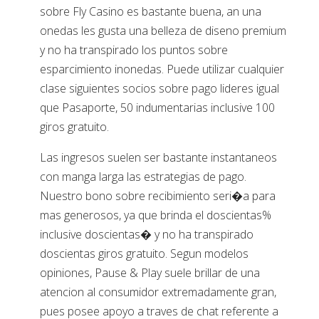
sobre Fly Casino es bastante buena, an una
onedas les gusta una belleza de diseno premium
y no ha transpirado los puntos sobre
esparcimiento inonedas. Puede utilizar cualquier
clase siguientes socios sobre pago lideres igual
que Pasaporte, 50 indumentarias inclusive 100
giros gratuito.
Las ingresos suelen ser bastante instantaneos
con manga larga las estrategias de pago.
Nuestro bono sobre recibimiento seri�a para
mas generosos, ya que brinda el doscientas%
inclusive doscientas� y no ha transpirado
doscientas giros gratuito. Segun modelos
opiniones, Pause & Play suele brillar de una
atencion al consumidor extremadamente gran,
pues posee apoyo a traves de chat referente a