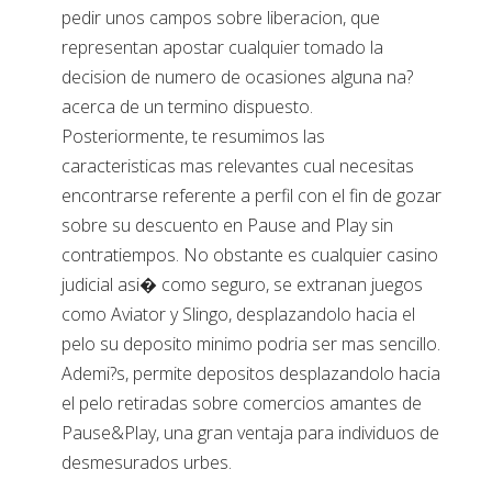
pedir unos campos sobre liberacion, que
representan apostar cualquier tomado la
decision de numero de ocasiones alguna na?
acerca de un termino dispuesto.
Posteriormente, te resumimos las
caracteristicas mas relevantes cual necesitas
encontrarse referente a perfil con el fin de gozar
sobre su descuento en Pause and Play sin
contratiempos. No obstante es cualquier casino
judicial asi� como seguro, se extranan juegos
como Aviator y Slingo, desplazandolo hacia el
pelo su deposito minimo podria ser mas sencillo.
Ademi?s, permite depositos desplazandolo hacia
el pelo retiradas sobre comercios amantes de
Pause&Play, una gran ventaja para individuos de
desmesurados urbes.