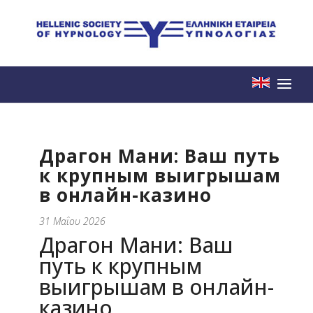
Драгон Мани: Ваш путь
к крупным выигрышам
в онлайн-казино
31 Μαΐου 2026
Драгон Мани: Ваш
путь к крупным
выигрышам в онлайн-
казино