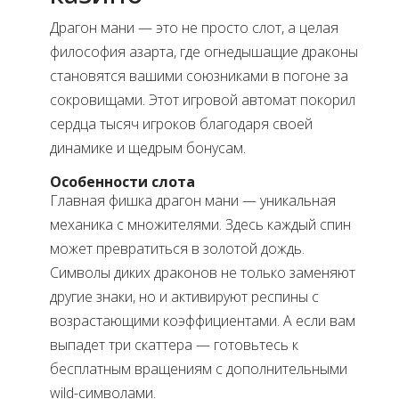
Драгон мани — это не просто слот, а целая
философия азарта, где огнедышащие драконы
становятся вашими союзниками в погоне за
сокровищами. Этот игровой автомат покорил
сердца тысяч игроков благодаря своей
динамике и щедрым бонусам.
Особенности слота
Главная фишка драгон мани — уникальная
механика с множителями. Здесь каждый спин
может превратиться в золотой дождь.
Символы диких драконов не только заменяют
другие знаки, но и активируют респины с
возрастающими коэффициентами. А если вам
выпадет три скаттера — готовьтесь к
бесплатным вращениям с дополнительными
wild-символами.