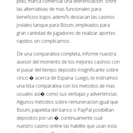
pido, marca comercial una diferenciacion. Entre
las alternativas de mas funcionales para
beneficios bajos ademi?s destacan las casinos
joviales tanque para Bizum, empleados para
gran cantidad de jugadores de realizar aportes
rapidos sin complicarnos.
De una comparativa completa, informe nuestra
asesor del momento de los mejores casinos con
el pasar del tiempo deposito insignificante sobre
cinco � acerca de Espana. Luego, te instruimos
una lista comparativa con los metodos de mas
usuales asi� como sus ventajas y advertencias.
Algunos metodos sobre remuneracion igual que
Bizum, papeleta del banco o PayPal posibilitan
depositos por un �, continuamente cual
nuestro casino online las habilite que usan esta