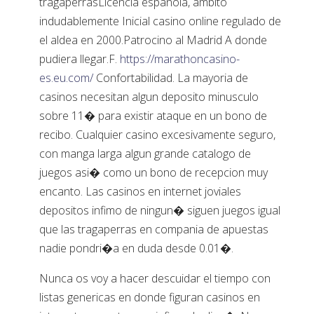
tragaperrasLicencia espanola, ambito
indudablemente Inicial casino online regulado de
el aldea en 2000.Patrocino al Madrid A donde
pudiera llegar.F.
https://marathoncasino-
es.eu.com/
Confortabilidad. La mayoria de
casinos necesitan algun deposito minusculo
sobre 11� para existir ataque en un bono de
recibo. Cualquier casino excesivamente seguro,
con manga larga algun grande catalogo de
juegos asi� como un bono de recepcion muy
encanto. Las casinos en internet joviales
depositos infimo de ningun� siguen juegos igual
que las tragaperras en compania de apuestas
nadie pondri�a en duda desde 0.01�.
Nunca os voy a hacer descuidar el tiempo con
listas genericas en donde figuran casinos en