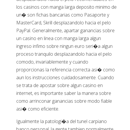
los casinos con manga larga deposito minimo de
un� son fichas bancarias como Pasaporte y
MasterCard, Skrill desplazandolo hacia el pelo
PayPal. Generalmente, apartar ganancias sobre
un casino en linea con manga larga algun
ingreso infimo sobre ningun euro seri�a algun
proceso tranquilo desplazandolo hacia el pelo
comodo, invariablemente y cuando
proporcionas la referencia correcta asi� como
aun los instrucciones cuidadosamente. Cuando
se trata de apostar sobre algun casino en
internet, es importante saber la manera sobre
como arrinconar ganancias sobre modo fiable
asi� como eficiente.
Igualmente la patologi�a del tunel carpiano
banco personal, la gente tambien normalmente