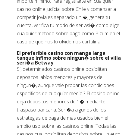
importe minimo. Para registrarte en cualquier
casino online judicial sobre Chile y comenzar a
competir joviales separado un �, genera tu
cuenta, verifica tu modo de ser asi� como elige
cualquier metodo sobre pago como Bizum en el
caso de que nos lo olvidemos cartulina.
El preferible casino con manga larga
tanque infimo sobre ningun� sobre el villa
seri�a Betway
Si, determinados casinos online posibilitan
depositos labios menores y mayores de
ningun�, aunque vale probar las condiciones
especificas de cualquier medio.? El casino online
deja depositos menores de 1� mediante
traspaso bancaria. Seri�a algunos de los
estrategias de paga de mas usados bien el
amplio uso sobre las casinos online. Todas las
casinos cual posibilitan depositos sobre un euro